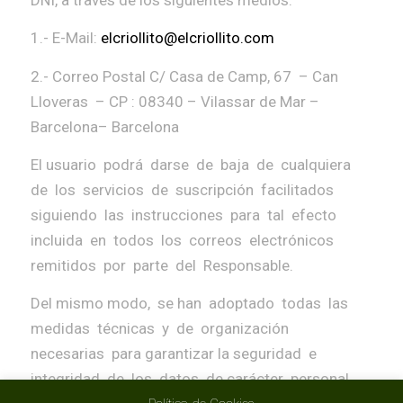
1.- E-Mail:
elcriollito@elcriollito.com
2.- Correo Postal C/ Casa de Camp, 67 – Can
Lloveras – CP : 08340 – Vilassar de Mar –
Barcelona– Barcelona
El usuario podrá darse de baja de cualquiera
de los servicios de suscripción facilitados
siguiendo las instrucciones para tal efecto
incluida en todos los correos electrónicos
remitidos por parte del Responsable.
Del mismo modo, se han adoptado todas las
medidas técnicas y de organización
necesarias para garantizar la seguridad e
integridad de los datos de carácter personal